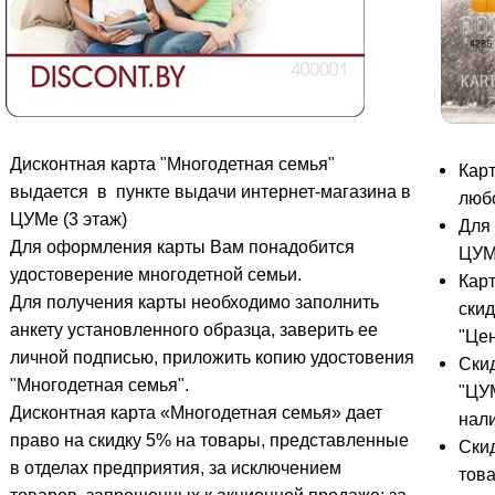
Дисконтная карта "Многодетная семья"
Карт
выдается в пункте выдачи интернет-магазина в
люб
ЦУМе (3 этаж)
Для 
Для оформления карты Вам понадобится
ЦУМе
удостоверение многодетной семьи.
Карт
Для получения карты необходимо заполнить
скид
анкету установленного образца, заверить ее
"Це
личной подписью, приложить копию удостовения
Скид
"Многодетная семья".
"ЦУМ
Дисконтная карта «Многодетная семья» дает
нал
право на скидку 5% на товары, представленные
Ски
в отделах предприятия,
за исключением
тов