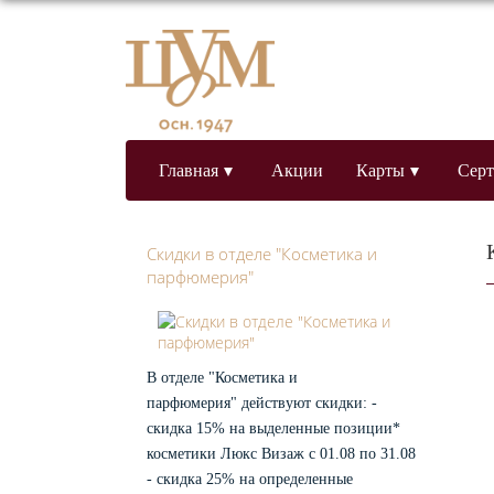
нте
нет
ага
зин
тол
Главная
Акции
Карты
Сер
вая
УМ
Скидки в отделе "Косметика и
парфюмерия"
арт
а
ост
В отделе "Косметика и
ь
парфюмерия" действуют скидки: -
вная
ас
скидка 15% на выделенные позиции*
аши
аграды
косметики Люкс Визаж с 01.08 по 31.08
кционерам
роцедуры
- скидка 25% на определенные
акупки