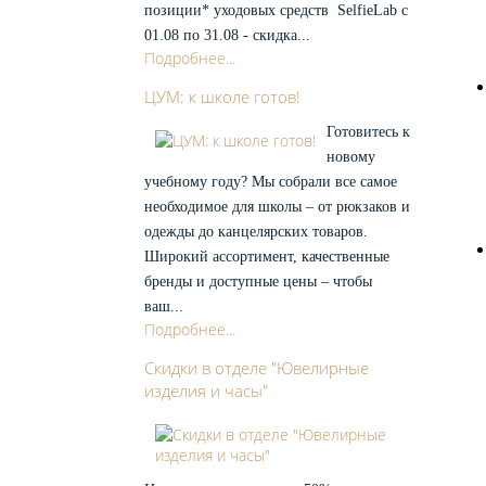
ланы по
позиции* уходовых средств SelfieLab с
деологии
кции
01.08 по 31.08 - скидка...
арты
ассрочки
Подробнее...
Дисконтные
Бонусные
ертификаты
ЦУМ: к школе готов!
слуги
братная
вязь
Готовитесь к
тзывы на
айте
новому
Отзывы на
Яндексе
Обращение
учебному году? Мы собрали все самое
к
руководству
необходимое для школы – от рюкзаков и
аша
оманда
одежды до канцелярских товаров.
онтакты
рафик
Широкий ассортимент, качественные
аботы
О
бренды и доступные цены – чтобы
ваш...
Подробнее...
Скидки в отделе "Ювелирные
изделия и часы"